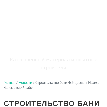
бань
+7 (921) 707-19-79
Написать в Max
Качественный материал и опытные
строители
Главная
/
Новости
/
Строительство бани 4х6 деревня Исаиха
Коломенский район
СТРОИТЕЛЬСТВО БАНИ