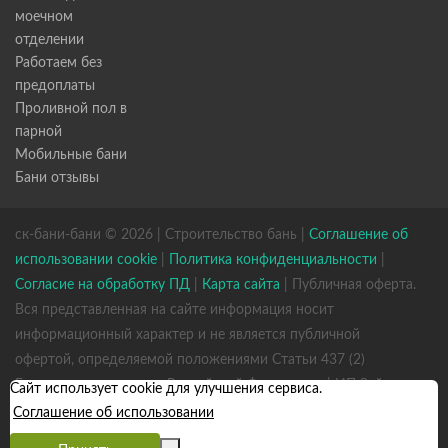
моечном
отделении
Работаем без
предоплаты
Проливной пол в
парной
Мобильные бани
Бани отзывы
ск-бани-бани © 2026 | Строительство бань |
Соглашение об
использовании cookie
|
Политика конфиденциальности
|
Согласие на обработку ПД
|
Карта сайта
| Публичная оферта.
Вся представленная на сайте информация носит
информационный характер и не является публичной
офертой, определяемой положениями Статьи 437 (2)
Гражданского кодекса Российской Федерации. | ИП Зайцев
Сайт использует cookie для улучшения сервиса.
К. А. ИНН 531301660823 ОГРН 317784700352926
Соглашение об использовании