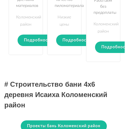
Работаем
материалов
пиломатериала
без
предоплаты
Коломенский
Низкие
Коломенский
район
цены
район
Подробности
Подробности
Подробност
# Строительство бани 4х6
деревня Исаиха Коломенский
район
Проекты бань Коломенский район