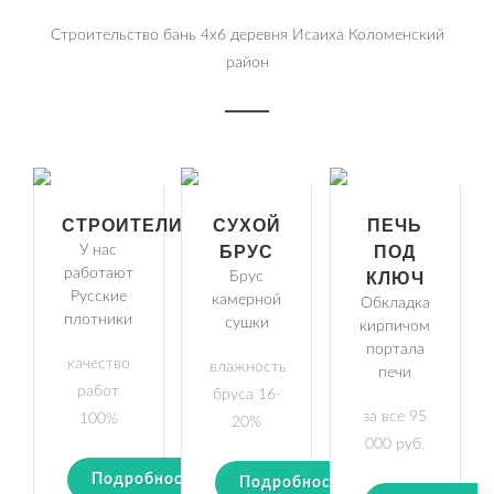
Строительство бань 4х6 деревня Исаиха Коломенский
район
СТРОИТЕЛИ
СУХОЙ
ПЕЧЬ
У нас
БРУС
ПОД
работают
Брус
КЛЮЧ
Русские
камерной
Обкладка
плотники
сушки
кирпичом
портала
качество
влажность
печи
работ
бруса 16-
за все 95
100%
20%
000 руб.
Подробности
Подробности