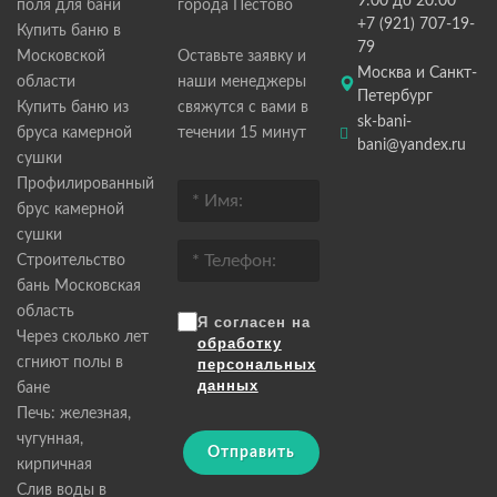
9:00 до 20:00
поля для бани
города Пестово
+7 (921) 707-19-
Купить баню в
79
Московской
Оставьте заявку и
Москва и Санкт-
области
наши менеджеры
Петербург
Купить баню из
свяжутся с вами в
sk-bani-
бруса камерной
течении 15 минут
bani@yandex.ru
сушки
Профилированный
брус камерной
сушки
Строительство
бань Московская
область
Я согласен на
Через сколько лет
обработку
сгниют полы в
персональных
данных
бане
Печь: железная,
чугунная,
Отправить
кирпичная
Слив воды в