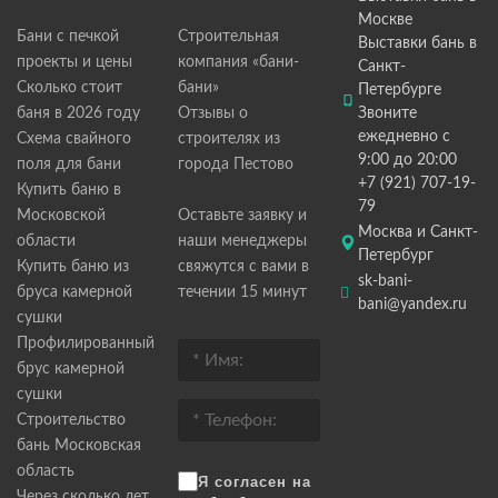
Москве
Бани с печкой
Строительная
Выставки бань в
проекты и цены
компания «бани-
Санкт-
Сколько стоит
бани»
Петербурге
баня в 2026 году
Отзывы о
Звоните
ежедневно с
Схема свайного
строителях из
9:00 до 20:00
поля для бани
города Пестово
+7 (921) 707-19-
Купить баню в
79
Московской
Оставьте заявку и
Москва и Санкт-
области
наши менеджеры
Петербург
Купить баню из
свяжутся с вами в
sk-bani-
бруса камерной
течении 15 минут
bani@yandex.ru
сушки
Профилированный
брус камерной
сушки
Строительство
бань Московская
область
Я согласен на
Через сколько лет