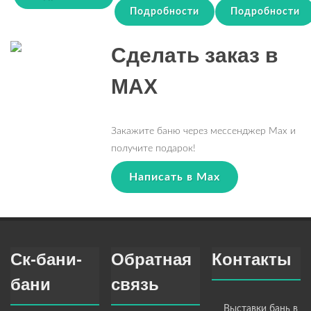
Подробности
Подробности
Сделать заказ в
MAX
Закажите баню через мессенджер Max и
получите подарок!
Написать в Max
Ск-бани-
Обратная
Контакты
бани
связь
Выставки бань в