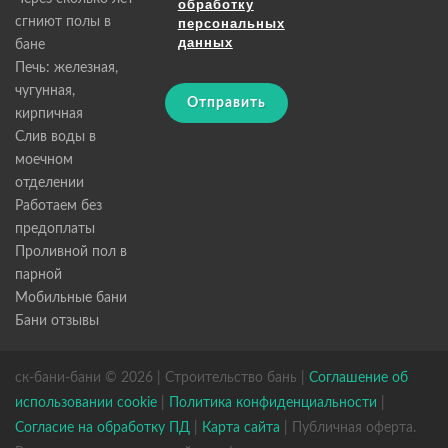
обработку
сгниют полы в
персональных
данных
бане
Печь: железная,
чугунная,
Отправить
кирпичная
Слив воды в
моечном
отделении
Работаем без
предоплаты
Проливной пол в
парной
Мобильные бани
Бани отзывы
ск-бани-бани © 2026 | Строительство бань |
Соглашение об
использовании cookie
|
Политика конфиденциальности
|
Согласие на обработку ПД
|
Карта сайта
| Публичная оферта.