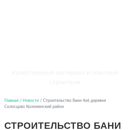
бань
+7 (921) 707-19-79
Написать в Max
Качественный материал и опытные
строители
Главная
/
Новости
/
Строительство бани 4х6 деревня
Солосцово Коломенский район
СТРОИТЕЛЬСТВО БАНИ