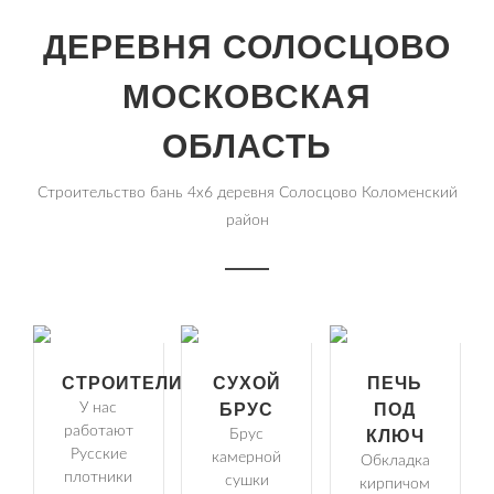
ДЕРЕВНЯ СОЛОСЦОВО
МОСКОВСКАЯ
ОБЛАСТЬ
Строительство бань 4х6 деревня Солосцово Коломенский
район
СТРОИТЕЛИ
СУХОЙ
ПЕЧЬ
У нас
БРУС
ПОД
работают
Брус
КЛЮЧ
Русские
камерной
Обкладка
плотники
сушки
кирпичом