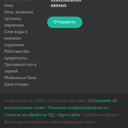
данных
бане
Печь: железная,
чугунная,
Отправить
кирпичная
Слив воды в
моечном
отделении
Работаем без
предоплаты
Проливной пол в
парной
Мобильные бани
Бани отзывы
ск-бани-бани © 2026 | Строительство бань |
Соглашение об
использовании cookie
|
Политика конфиденциальности
|
Согласие на обработку ПД
|
Карта сайта
| Публичная оферта.
Вся представленная на сайте информация носит