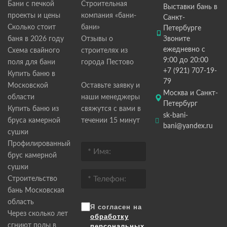
Бани с печкой
Строительная
Выставки бань в
проекты и цены
компания «бани-
Санкт-
Сколько стоит
бани»
Петербурге
баня в 2026 году
Отзывы о
Звоните
ежедневно с
Схема свайного
строителях из
9:00 до 20:00
поля для бани
города Пестово
+7 (921) 707-19-
Купить баню в
79
Московской
Оставьте заявку и
Москва и Санкт-
области
наши менеджеры
Петербург
Купить баню из
свяжутся с вами в
sk-bani-
бруса камерной
течении 15 минут
bani@yandex.ru
сушки
Профилированный
брус камерной
сушки
Строительство
бань Московская
область
Я согласен на
Через сколько лет
обработку
сгниют полы в
персональных