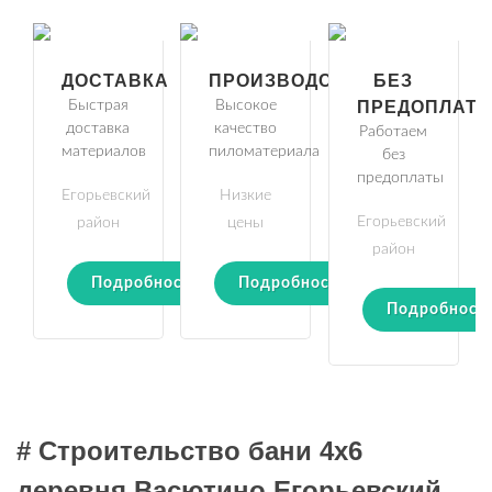
ДОСТАВКА
ПРОИЗВОДСТВО
БЕЗ
Быстрая
Высокое
ПРЕДОПЛАТ
доставка
качество
Работаем
материалов
пиломатериала
без
предоплаты
Егорьевский
Низкие
Егорьевский
район
цены
район
Подробности
Подробности
Подробност
# Строительство бани 4х6
деревня Васютино Егорьевский