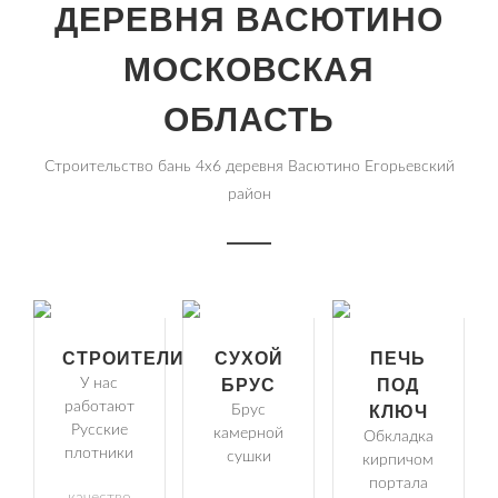
ДЕРЕВНЯ ВАСЮТИНО
МОСКОВСКАЯ
ОБЛАСТЬ
Строительство бань 4х6 деревня Васютино Егорьевский
район
СТРОИТЕЛИ
СУХОЙ
ПЕЧЬ
У нас
БРУС
ПОД
работают
Брус
КЛЮЧ
Русские
камерной
Обкладка
плотники
сушки
кирпичом
портала