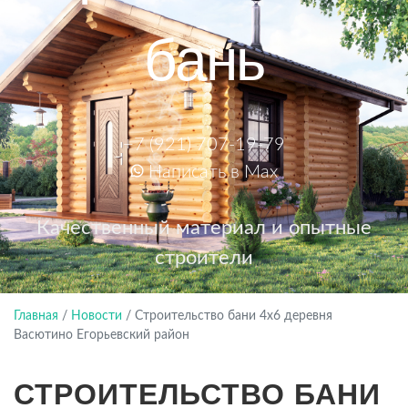
бань
+7 (921) 707-19-79
Написать в Max
Качественный материал и опытные
строители
Главная
/
Новости
/
Строительство бани 4х6 деревня
Васютино Егорьевский район
СТРОИТЕЛЬСТВО БАНИ