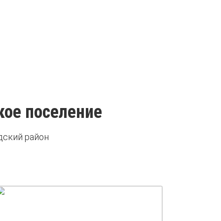
кое поселение
дский район