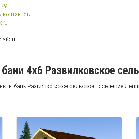
 79
у контактов
.ru
район
 бани 4х6 Развилковское сель
екты бань Развилковское сельское поселение Лени