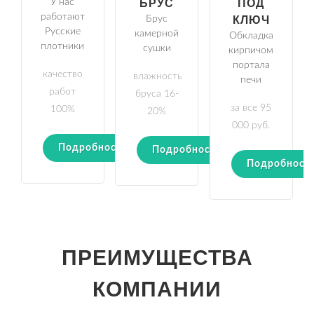
У нас
БРУС
ПОД
работают
Брус
КЛЮЧ
Русские
камерной
Обкладка
плотники
сушки
кирпичом
портала
качество
влажность
печи
работ
бруса 16-
за все 95
100%
20%
000 руб.
Подробности
Подробности
Подробност
ПРЕИМУЩЕСТВА
КОМПАНИИ