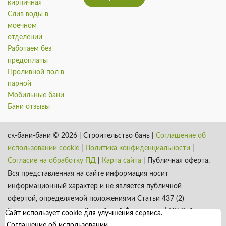
кирпичная
Слив воды в
моечном
отделении
Работаем без
предоплаты
Проливной пол в
парной
Мобильные бани
Бани отзывы
ск-бани-бани © 2026 | Строительство бань |
Соглашение об
использовании cookie
|
Политика конфиденциальности
|
Согласие на обработку ПД
|
Карта сайта
| Публичная оферта.
Вся представленная на сайте информация носит
информационный характер и не является публичной
офертой, определяемой положениями Статьи 437 (2)
Гражданского кодекса Российской Федерации. | ИП Зайцев
Сайт использует cookie для улучшения сервиса.
К. А. ИНН 531301660823 ОГРН 317784700352926
Соглашение об использовании