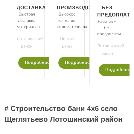
ДОСТАВКА
ПРОИЗВОДСТВО
БЕЗ
Быстрая
Высокое
ПРЕДОПЛАТ
доставка
качество
Работаем
материалов
пиломатериала
без
предоплаты
Лотошинский
Низкие
Лотошинский
район
цены
район
Подробности
Подробности
Подробност
# Строительство бани 4х6 село
Щеглятьево Лотошинский район