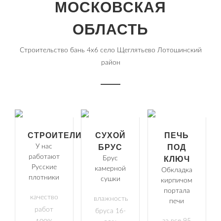
МОСКОВСКАЯ
ОБЛАСТЬ
Строительство бань 4х6 село Щеглятьево Лотошинский
район
СТРОИТЕЛИ
СУХОЙ
ПЕЧЬ
У нас
БРУС
ПОД
работают
Брус
КЛЮЧ
Русские
камерной
Обкладка
плотники
сушки
кирпичом
портала
качество
влажность
печи
работ
бруса 16-