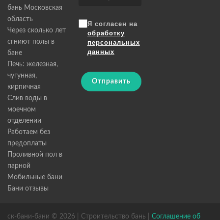
бань Московская
область
Я согласен на
Через сколько лет
обработку
сгниют полы в
персональных
данных
бане
Печь: железная,
чугунная,
Отправить
кирпичная
Слив воды в
моечном
отделении
Работаем без
предоплаты
Проливной пол в
парной
Мобильные бани
Бани отзывы
ск-бани-бани © 2026 | Строительство бань |
Соглашение об