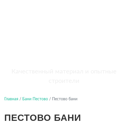
бань
+7 (921) 707-19-79
Написать в Max
Качественный материал и опытные
строители
Главная
/
Бани Пестово
/
Пестово бани
ПЕСТОВО БАНИ