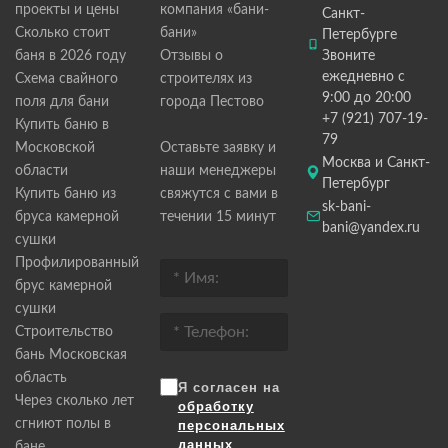
проекты и цены
компания «бани-
Санкт-
Сколько стоит
бани»
Петербурге
баня в 2026 году
Отзывы о
Звоните
ежедневно с
Схема свайного
строителях из
9:00 до 20:00
поля для бани
города Пестово
+7 (921) 707-19-
Купить баню в
79
Московской
Оставьте заявку и
Москва и Санкт-
области
наши менеджеры
Петербург
Купить баню из
свяжутся с вами в
sk-bani-
бруса камерной
течении 15 минут
bani@yandex.ru
сушки
Профилированный
брус камерной
сушки
Строительство
бань Московская
область
Я согласен на
Через сколько лет
обработку
сгниют полы в
персональных
данных
бане