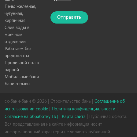
Печь: железная,
чугунная,
Отправить
кирпичная
Слив воды в
моечном
отделении
Работаем без
предоплаты
Проливной пол в
парной
Мобильные бани
Бани отзывы
ск-бани-бани © 2026 | Строительство бань |
Соглашение об
использовании cookie
|
Политика конфиденциальности
|
Согласие на обработку ПД
|
Карта сайта
| Публичная оферта.
Вся представленная на сайте информация носит
информационный характер и не является публичной