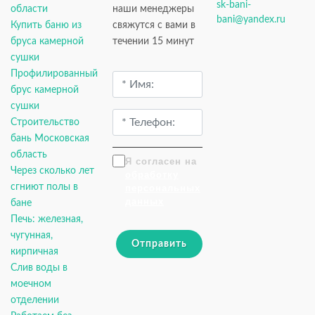
sk-bani-
области
наши менеджеры
bani@yandex.ru
Купить баню из
свяжутся с вами в
бруса камерной
течении 15 минут
сушки
Профилированный
брус камерной
сушки
Строительство
бань Московская
область
Я согласен на
Через сколько лет
обработку
сгниют полы в
персональных
данных
бане
Печь: железная,
чугунная,
Отправить
кирпичная
Слив воды в
моечном
отделении