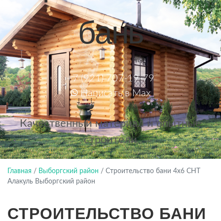
бань
+7 (921) 707-19-79
Написать в Max
Качественный материал и опытные
строители
Главная
/
Выборгский район
/
Строительство бани 4х6 СНТ
Алакуль Выборгский район
СТРОИТЕЛЬСТВО БАНИ