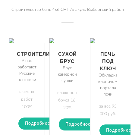
Строительство бань 4х6 СНТ Алакуль Выборгский район
СТРОИТЕЛИ
СУХОЙ
ПЕЧЬ
У нас
БРУС
ПОД
работают
Брус
КЛЮЧ
Русские
камерной
Обкладка
плотники
сушки
кирпичом
портала
качество
влажность
печи
работ
бруса 16-
за все 95
100%
20%
000 руб.
Подробности
Подробности
Подробност