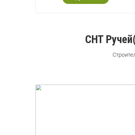
СНТ Ручей
Строите