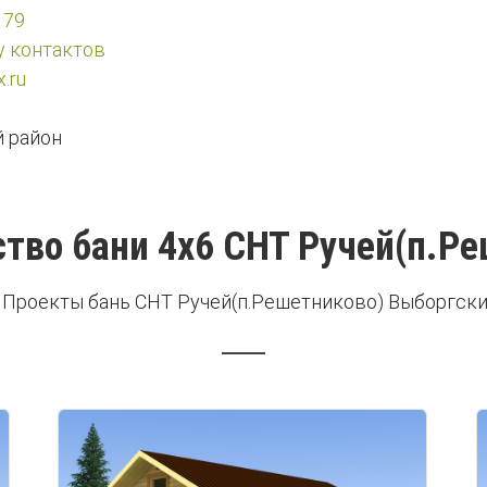
 79
у контактов
.ru
 район
тво бани 4х6 СНТ Ручей(п.Р
 Проекты бань СНТ Ручей(п.Решетниково) Выборгски