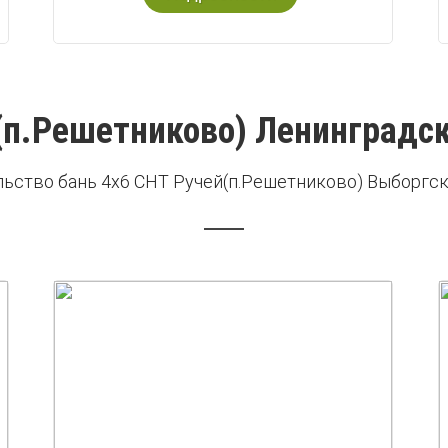
(п.Решетниково) Ленинградск
льство бань 4х6 СНТ Ручей(п.Решетниково) Выборгск