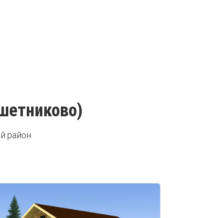
ешетниково)
й район