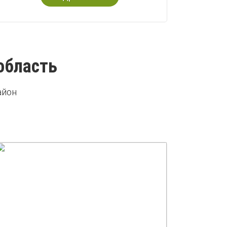
область
айон