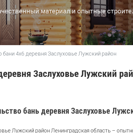
ачественный материал и опытные строите
 бани 4х6 деревня Заслуховье Лужский район
 деревня Заслуховье Лужский ра
ьство бань деревня Заслуховье Лужс
овье Лужский район Ленинградская область – опытны