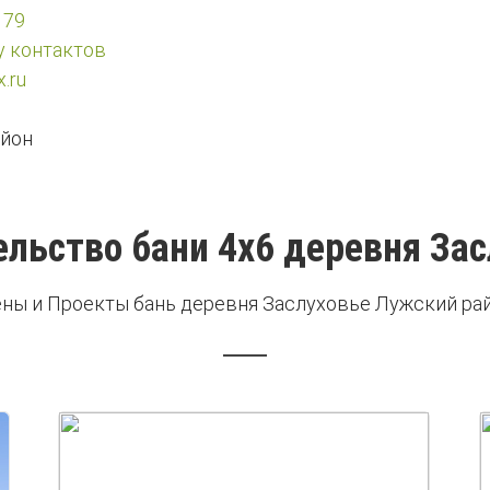
 79
у контактов
.ru
йон
ельство бани 4х6 деревня Зас
ны и Проекты бань деревня Заслуховье Лужский ра