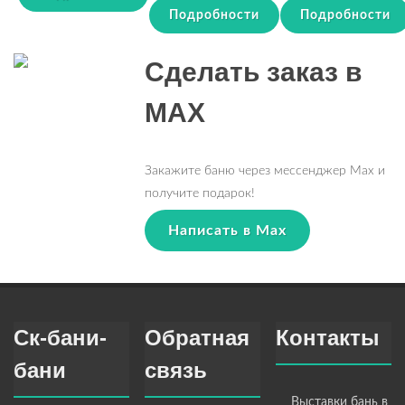
Подробности
Подробности
Сделать заказ в
MAX
Закажите баню через мессенджер Max и
получите подарок!
Написать в Max
Ск-бани-
Обратная
Контакты
бани
связь
Выставки бань в