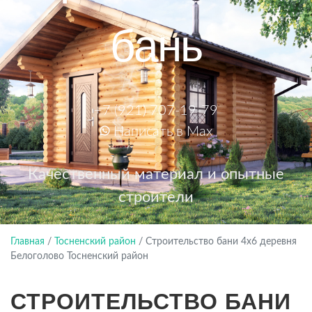
бань
+7 (921) 707-19-79
Написать в Max
Качественный материал и опытные
строители
Главная
/
Тосненский район
/
Строительство бани 4х6 деревня
Белоголово Тосненский район
СТРОИТЕЛЬСТВО БАНИ