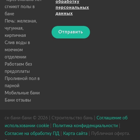
обработку
сгниют полы в
персональных
данных
бане
Печь: железная,
чугунная,
Отправить
кирпичная
Слив воды в
моечном
отделении
Работаем без
предоплаты
Проливной пол в
парной
Мобильные бани
Бани отзывы
ск-бани-бани © 2026 | Строительство бань |
Соглашение об
использовании cookie
|
Политика конфиденциальности
|
Согласие на обработку ПД
|
Карта сайта
| Публичная оферта.