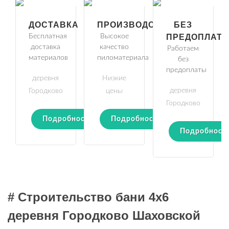
ДОСТАВКА
ПРОИЗВОДСТВО
БЕЗ
Бесплатная
Высокое
ПРЕДОПЛАТ
доставка
качество
Работаем
материалов
пиломатериала
без
предоплаты
деревня
Низкие
деревня
Городково
цены
Городково
Подробности
Подробности
Подробност
# Строительство бани 4х6
деревня Городково Шаховской