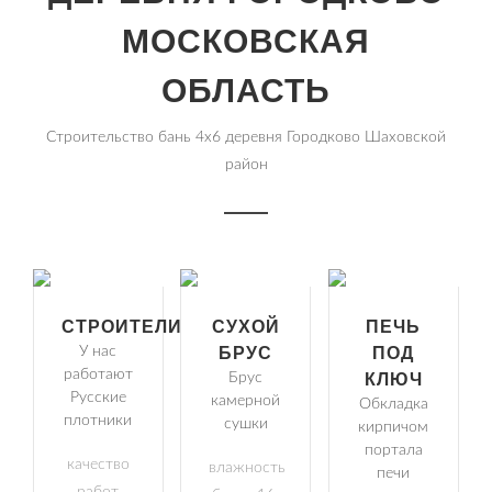
МОСКОВСКАЯ
ОБЛАСТЬ
Строительство бань 4х6 деревня Городково Шаховской
район
СТРОИТЕЛИ
СУХОЙ
ПЕЧЬ
У нас
БРУС
ПОД
работают
Брус
КЛЮЧ
Русские
камерной
Обкладка
плотники
сушки
кирпичом
портала
качество
влажность
печи