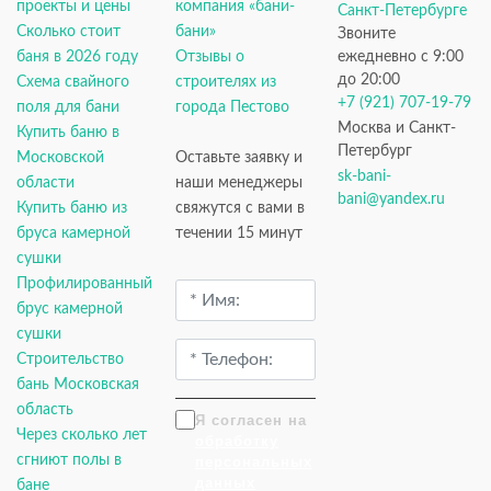
проекты и цены
компания «бани-
Санкт-Петербурге
Сколько стоит
бани»
Звоните
баня в 2026 году
Отзывы о
ежедневно с 9:00
до 20:00
Схема свайного
строителях из
+7 (921) 707-19-79
поля для бани
города Пестово
Москва и Санкт-
Купить баню в
Петербург
Московской
Оставьте заявку и
sk-bani-
области
наши менеджеры
bani@yandex.ru
Купить баню из
свяжутся с вами в
бруса камерной
течении 15 минут
сушки
Профилированный
брус камерной
сушки
Строительство
бань Московская
область
Я согласен на
Через сколько лет
обработку
сгниют полы в
персональных
данных
бане