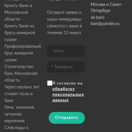
Москва и Санкт-
Купить баню в
Петербург
Московской
Оставьте заявку и
sk-bani-
области
наши менеджеры
bani@yandex.ru
Купить баню из
свяжутся с вами в
бруса камерной
течении 15 минут
сушки
Профилированный
брус камерной
сушки
Строительство
бань Московская
область
Я согласен на
Через сколько лет
обработку
сгниют полы в
персональных
данных
бане
Печь: железная,
чугунная,
Отправить
кирпичная
Слив воды в