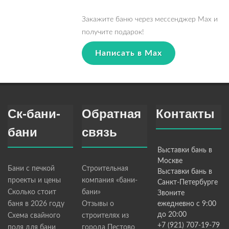
Закажите баню через мессенджер Max и
получите подарок!
Написать в Max
Ск-бани-
Обратная
Контакты
бани
связь
Выставки бань в
Москве
Бани с печкой
Строительная
Выставки бань в
проекты и цены
компания «бани-
Санкт-Петербурге
Сколько стоит
бани»
Звоните
баня в 2026 году
Отзывы о
ежедневно с 9:00
до 20:00
Схема свайного
строителях из
+7 (921) 707-19-79
поля для бани
города Пестово