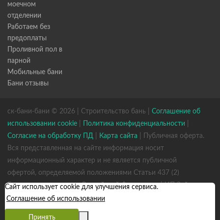
моечном
отделении
Работаем без
предоплаты
Проливной пол в
парной
Мобильные бани
Бани отзывы
ск-бани-бани © 2026 | Строительство бань |
Соглашение об
использовании cookie
|
Политика конфиденциальности
|
Согласие на обработку ПД
|
Карта сайта
| Публичная оферта.
Вся представленная на сайте информация носит
информационный характер и не является публичной
офертой, определяемой положениями Статьи 437 (2)
Гражданского кодекса Российской Федерации. | ИП Зайцев
Сайт использует cookie для улучшения сервиса.
К. А. ИНН 531301660823 ОГРН 317784700352926
Соглашение об использовании
Принять