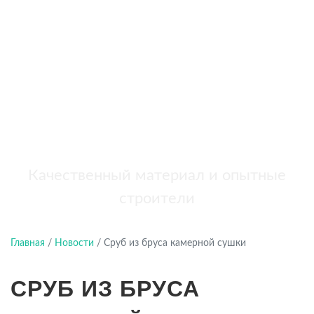
бань
+7 (921) 707-19-79
Написать в Max
Качественный материал и опытные
строители
Главная
/
Новости
/
Сруб из бруса камерной сушки
СРУБ ИЗ БРУСА