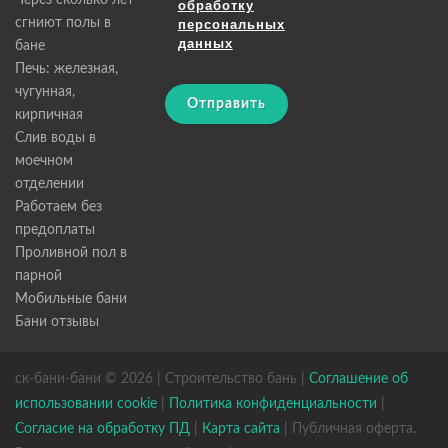
Через сколько лет
обработку
сгниют полы в
персональных
данных
бане
Печь: железная,
чугунная,
Отправить
кирпичная
Слив воды в
моечном
отделении
Работаем без
предоплаты
Проливной пол в
парной
Мобильные бани
Бани отзывы
ск-бани-бани © 2026 | Строительство бань |
Соглашение об
использовании cookie
|
Политика конфиденциальности
|
Согласие на обработку ПД
|
Карта сайта
| Публичная оферта.