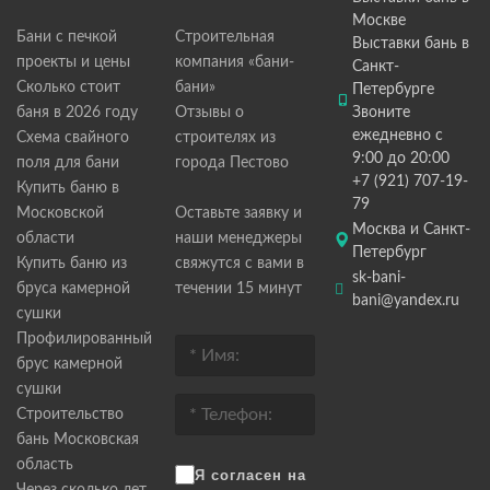
Москве
Бани с печкой
Строительная
Выставки бань в
проекты и цены
компания «бани-
Санкт-
Сколько стоит
бани»
Петербурге
баня в 2026 году
Отзывы о
Звоните
ежедневно с
Схема свайного
строителях из
9:00 до 20:00
поля для бани
города Пестово
+7 (921) 707-19-
Купить баню в
79
Московской
Оставьте заявку и
Москва и Санкт-
области
наши менеджеры
Петербург
Купить баню из
свяжутся с вами в
sk-bani-
бруса камерной
течении 15 минут
bani@yandex.ru
сушки
Профилированный
брус камерной
сушки
Строительство
бань Московская
область
Я согласен на