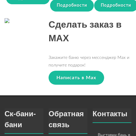
Подробности
Подробности
Сделать заказ в
MAX
Закажите баню через мессенджер Max и
получите подарок!
Написать в Max
Ск-бани-
Обратная
Контакты
бани
связь
Выставки бань в