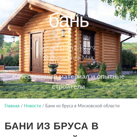
бань
+7 (921) 707-19-79
Написать в Max
Качественный материал и опытные
строители
Главная
/
Новости
/
Бани из бруса в Московской области
БАНИ ИЗ БРУСА В