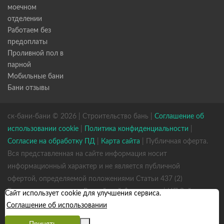
моечном
отделении
Работаем без
предоплаты
Проливной пол в
парной
Мобильные бани
Бани отзывы
ск-бани-бани © 2026 | Строительство бань |
Соглашение об
использовании cookie
|
Политика конфиденциальности
|
Согласие на обработку ПД
|
Карта сайта
| Публичная оферта.
Вся представленная на сайте информация носит
информационный характер и не является публичной
офертой, определяемой положениями Статьи 437 (2)
Гражданского кодекса Российской Федерации. | ИП Зайцев
Сайт использует cookie для улучшения сервиса.
К. А. ИНН 531301660823 ОГРН 317784700352926
Соглашение об использовании