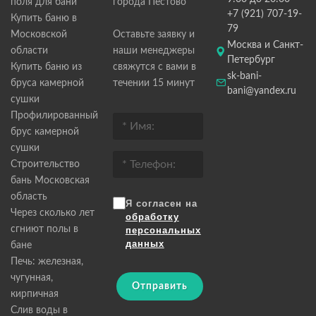
поля для бани
города Пестово
+7 (921) 707-19-
Купить баню в
79
Московской
Оставьте заявку и
Москва и Санкт-
области
наши менеджеры
Петербург
Купить баню из
свяжутся с вами в
sk-bani-
бруса камерной
течении 15 минут
bani@yandex.ru
сушки
Профилированный
брус камерной
сушки
Строительство
бань Московская
область
Я согласен на
Через сколько лет
обработку
сгниют полы в
персональных
данных
бане
Печь: железная,
чугунная,
Отправить
кирпичная
Слив воды в