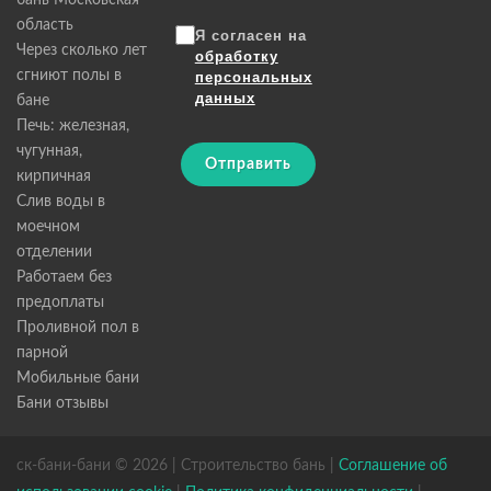
бань Московская
область
Я согласен на
Через сколько лет
обработку
сгниют полы в
персональных
данных
бане
Печь: железная,
чугунная,
Отправить
кирпичная
Слив воды в
моечном
отделении
Работаем без
предоплаты
Проливной пол в
парной
Мобильные бани
Бани отзывы
ск-бани-бани © 2026 | Строительство бань |
Соглашение об