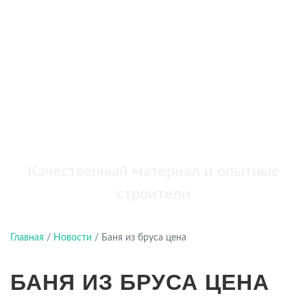
бань
+7 (921) 707-19-79
Написать в Max
Качественный материал и опытные
строители
Главная
/
Новости
/
Баня из бруса цена
БАНЯ ИЗ БРУСА ЦЕНА