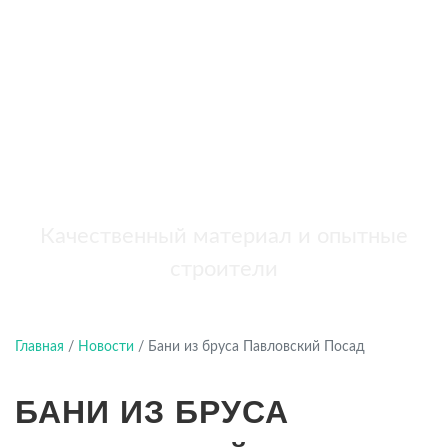
бань
+7 (921) 707-19-79
Написать в Max
Качественный материал и опытные
строители
Главная
/
Новости
/
Бани из бруса Павловский Посад
БАНИ ИЗ БРУСА