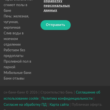
обработку
сгниют полы в
персональных
данных
бане
Печь: железная,
чугунная,
Отправить
кирпичная
Слив воды в
моечном
отделении
Работаем без
предоплаты
Проливной пол в
парной
Мобильные бани
Бани отзывы
ск-бани-бани © 2026 | Строительство бань |
Соглашение об
использовании cookie
|
Политика конфиденциальности
|
Согласие на обработку ПД
|
Карта сайта
| Публичная оферта.