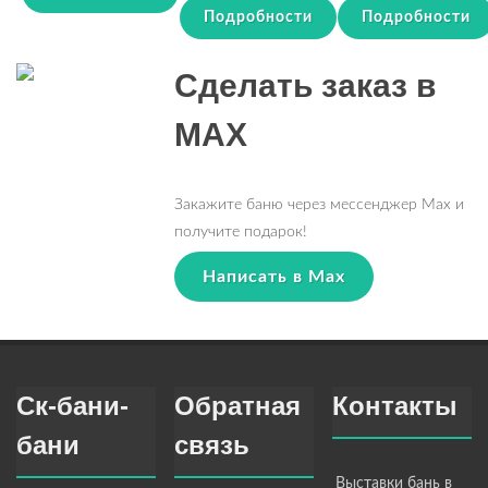
Подробности
Подробности
Сделать заказ в
MAX
Закажите баню через мессенджер Max и
получите подарок!
Написать в Max
Ск-бани-
Обратная
Контакты
бани
связь
Выставки бань в