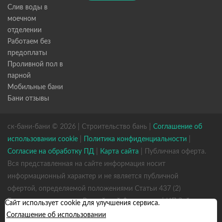
Слив воды в
моечном
отделении
Работаем без
предоплаты
Проливной пол в
парной
Мобильные бани
Бани отзывы
ск-бани-бани © 2026 | Строительство бань |
Соглашение об
использовании cookie
|
Политика конфиденциальности
|
Согласие на обработку ПД
|
Карта сайта
| Публичная оферта.
Вся представленная на сайте информация носит
информационный характер и не является публичной
офертой, определяемой положениями Статьи 437 (2)
Гражданского кодекса Российской Федерации. | ИП Зайцев
Сайт использует cookie для улучшения сервиса.
К. А. ИНН 531301660823 ОГРН 317784700352926
Соглашение об использовании