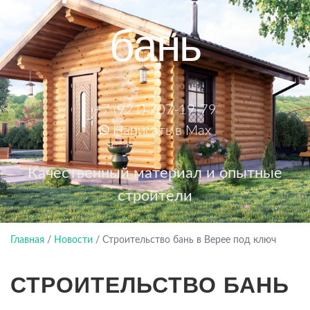
бань
+7 (921) 707-19-79
Написать в Max
Качественный материал и опытные
строители
Главная
/
Новости
/
Строительство бань в Верее под ключ
СТРОИТЕЛЬСТВО БАНЬ