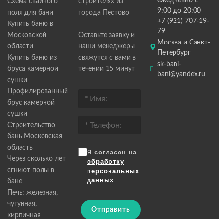
ежедневно с
Схема свайного
строителях из
9:00 до 20:00
поля для бани
города Пестово
+7 (921) 707-19-
Купить баню в
79
Московской
Оставьте заявку и
Москва и Санкт-
области
наши менеджеры
Петербург
Купить баню из
свяжутся с вами в
sk-bani-
бруса камерной
течении 15 минут
bani@yandex.ru
сушки
Профилированный
брус камерной
сушки
Строительство
бань Московская
область
Я согласен на
Через сколько лет
обработку
сгниют полы в
персональных
данных
бане
Печь: железная,
чугунная,
Отправить
кирпичная