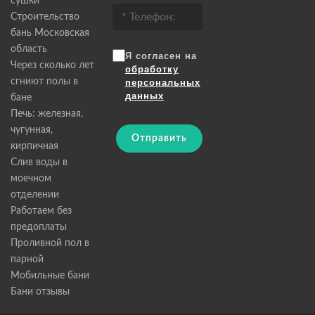
сушки
Строительство
бань Московская
область
Я согласен на
Через сколько лет
обработку
сгниют полы в
персональных
данных
бане
Печь: железная,
чугунная,
Отправить
кирпичная
Слив воды в
моечном
отделении
Работаем без
предоплаты
Проливной пол в
парной
Мобильные бани
Бани отзывы