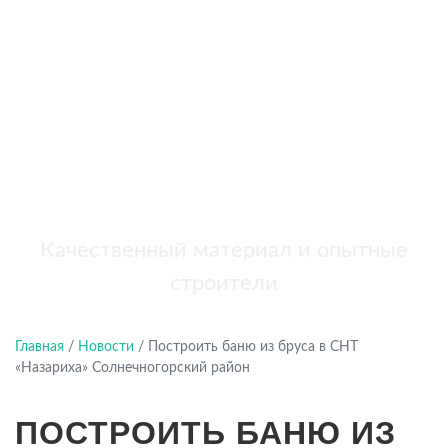
бань
+7 (921) 707-19-79
Написать в Max
Качественный материал и опытные
строители
Главная
/
Новости
/
Построить баню из бруса в СНТ
«Назариха» Солнечногорский район
ПОСТРОИТЬ БАНЮ ИЗ