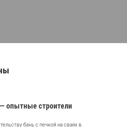
ены
ы — опытные строители
ельству бань с печкой на сваях в