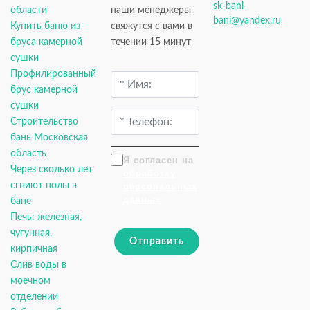
sk-bani-
области
наши менеджеры
bani@yandex.ru
Купить баню из
свяжутся с вами в
бруса камерной
течении 15 минут
сушки
Профилированный
брус камерной
сушки
Строительство
бань Московская
область
Я согласен на
Через сколько лет
обработку
сгниют полы в
персональных
данных
бане
Печь: железная,
чугунная,
Отправить
кирпичная
Слив воды в
моечном
отделении