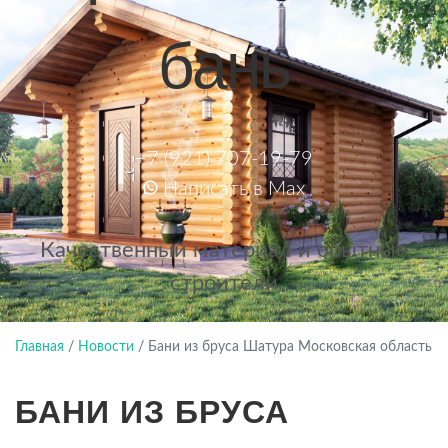
бань
+7 (921) 707-19-79
Написать в Max
Качественный материал и опытные
строители
Главная
/
Новости
/
Бани из бруса Шатура Московская область
БАНИ ИЗ БРУСА