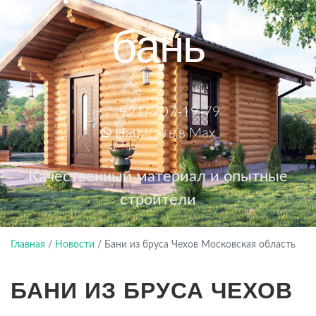
бань
+7 (921) 707-19-79
Написать в Max
Качественный материал и опытные
строители
Главная
/
Новости
/
Бани из бруса Чехов Московская область
БАНИ ИЗ БРУСА ЧЕХОВ