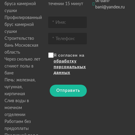
sk-bani-
бруса камерной
течении 15 минут
bani@yandex.ru
сушки
Профилированный
брус камерной
сушки
Строительство
бань Московская
область
Я согласен на
Через сколько лет
обработку
сгниют полы в
персональных
данных
бане
Печь: железная,
чугунная,
Отправить
кирпичная
Слив воды в
моечном
отделении
Работаем без
предоплаты