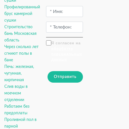
сушки
Профилированный
брус камерной
сушки
Строительство
бань Московская
область
Я согласен на
Через сколько лет
обработку
сгниют полы в
персональных
данных
бане
Печь: железная,
чугунная,
Отправить
кирпичная
Слив воды в
моечном
отделении
Работаем без
предоплаты
Проливной пол в
парной