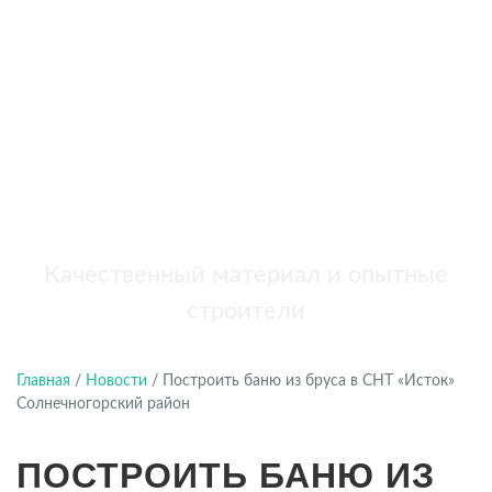
бань
+7 (921) 707-19-79
Написать в Max
Качественный материал и опытные
строители
Главная
/
Новости
/
Построить баню из бруса в СНТ «Исток»
Солнечногорский район
ПОСТРОИТЬ БАНЮ ИЗ