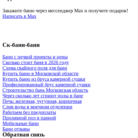
Закажите баню через мессенджер Max и получите подарок!
Написать в Max
Ск-бани-бани
Бани с печкой проекты и цены
Сколько стоит баня в 2026 году
Схема свайного поля для бани
Купить баню в Московской области
Купить баню из бруса камерной сушки
Профилированный брус камерной сушки
Строительство бань Московская область
Через сколько лет сгниют полы в бане
Печь: железная, чугунная, кирпичная
Слив воды в моечном отделении
Работаем без предоплаты
Проливной пол в парной
Мобильные бани
Бани отзывы
Обратная связь