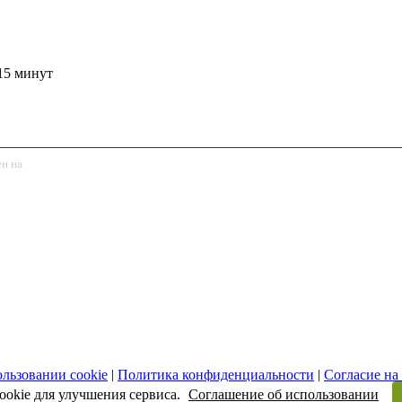
15 минут
ен на
обработку персональных данных
льзовании cookie
|
Политика конфиденциальности
|
Согласие на
рактер и не является публичной офертой, определяемой положе
ookie для улучшения сервиса.
Соглашение об использовании