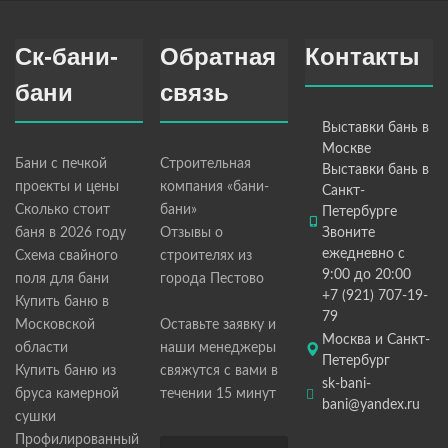
Ск-бани-
Обратная
Контакты
бани
связь
Выставки бань в
Москве
Бани с печкой
Строительная
Выставки бань в
проекты и цены
компания «бани-
Санкт-
Сколько стоит
бани»
Петербурге
баня в 2026 году
Отзывы о
Звоните
ежедневно с
Схема свайного
строителях из
9:00 до 20:00
поля для бани
города Пестово
+7 (921) 707-19-
Купить баню в
79
Московской
Оставьте заявку и
Москва и Санкт-
области
наши менеджеры
Петербург
Купить баню из
свяжутся с вами в
sk-bani-
бруса камерной
течении 15 минут
bani@yandex.ru
сушки
Профилированный