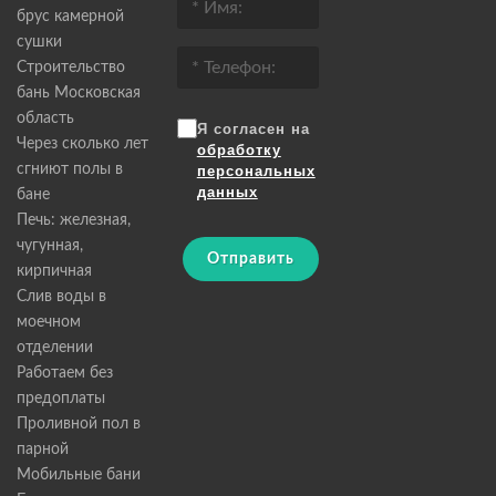
брус камерной
сушки
Строительство
бань Московская
область
Я согласен на
Через сколько лет
обработку
сгниют полы в
персональных
данных
бане
Печь: железная,
чугунная,
Отправить
кирпичная
Слив воды в
моечном
отделении
Работаем без
предоплаты
Проливной пол в
парной
Мобильные бани