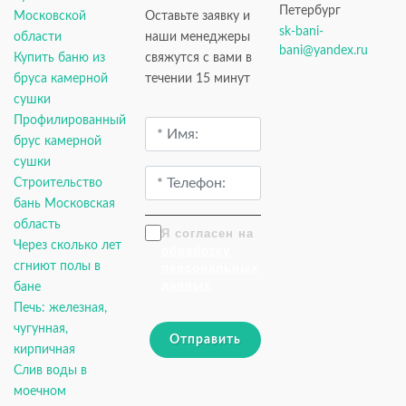
Петербург
Московской
Оставьте заявку и
sk-bani-
области
наши менеджеры
bani@yandex.ru
Купить баню из
свяжутся с вами в
бруса камерной
течении 15 минут
сушки
Профилированный
брус камерной
сушки
Строительство
бань Московская
область
Я согласен на
Через сколько лет
обработку
сгниют полы в
персональных
данных
бане
Печь: железная,
чугунная,
Отправить
кирпичная
Слив воды в
моечном