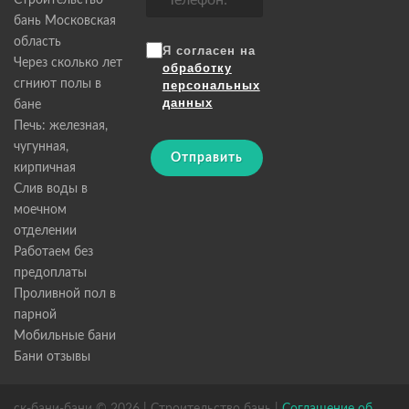
Строительство
бань Московская
область
Я согласен на
Через сколько лет
обработку
сгниют полы в
персональных
данных
бане
Печь: железная,
чугунная,
Отправить
кирпичная
Слив воды в
моечном
отделении
Работаем без
предоплаты
Проливной пол в
парной
Мобильные бани
Бани отзывы