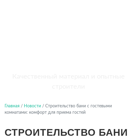
бань
+7 (921) 707-19-79
Написать в Max
Качественный материал и опытные
строители
Главная
/
Новости
/
Строительство бани с гостевыми
комнатами: комфорт для приема гостей
СТРОИТЕЛЬСТВО БАНИ