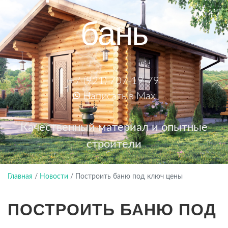
бань
+7 (921) 707-19-79
Написать в Max
Качественный материал и опытные
строители
Главная
/
Новости
/
Построить баню под ключ цены
ПОСТРОИТЬ БАНЮ ПОД