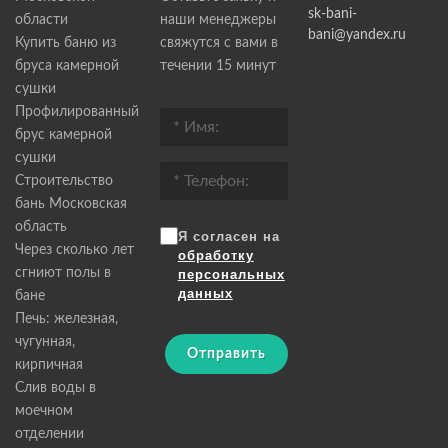
sk-bani-
области
наши менеджеры
bani@yandex.ru
Купить баню из
свяжутся с вами в
бруса камерной
течении 15 минут
сушки
Профилированный
брус камерной
сушки
Строительство
бань Московская
область
Я согласен на
Через сколько лет
обработку
сгниют полы в
персональных
данных
бане
Печь: железная,
чугунная,
Отправить
кирпичная
Слив воды в
моечном
отделении