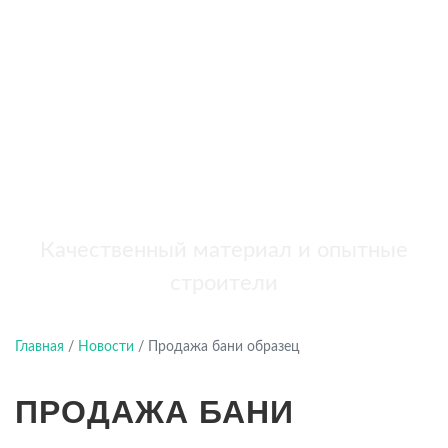
бань
+7 (921) 707-19-79
Написать в Max
Качественный материал и опытные
строители
Главная
/
Новости
/
Продажа бани образец
ПРОДАЖА БАНИ