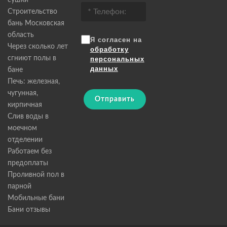
сушки
Строительство
бань Московская
область
Я согласен на
Через сколько лет
обработку
сгниют полы в
персональных
данных
бане
Печь: железная,
чугунная,
Отправить
кирпичная
Слив воды в
моечном
отделении
Работаем без
предоплаты
Проливной пол в
парной
Мобильные бани
Бани отзывы