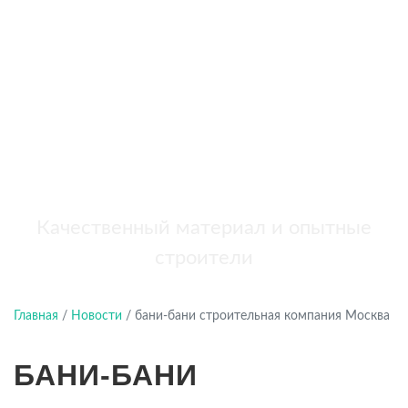
бань
+7 (921) 707-19-79
Написать в Max
Качественный материал и опытные
строители
Главная
/
Новости
/
бани-бани строительная компания Москва
БАНИ-БАНИ