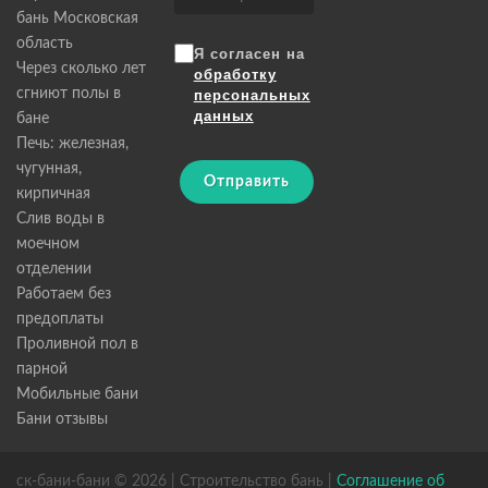
бань Московская
область
Я согласен на
Через сколько лет
обработку
сгниют полы в
персональных
данных
бане
Печь: железная,
чугунная,
Отправить
кирпичная
Слив воды в
моечном
отделении
Работаем без
предоплаты
Проливной пол в
парной
Мобильные бани
Бани отзывы
ск-бани-бани © 2026 | Строительство бань |
Соглашение об