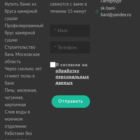
Петербург
Купить баню из
свяжутся с вами в
sk-bani-
бруса камерной
течении 15 минут
bani@yandex.ru
сушки
Профилированный
брус камерной
сушки
Строительство
бань Московская
область
Я согласен на
Через сколько лет
обработку
сгниют полы в
персональных
данных
бане
Печь: железная,
чугунная,
Отправить
кирпичная
Слив воды в
моечном
отделении
Работаем без