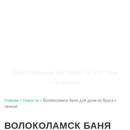
бань
+7 (921) 707-19-79
Написать в Max
Качественный материал и опытные
строители
Главная
/
Новости
/
Волоколамск баня для дачи из бруса с
печкой
ВОЛОКОЛАМСК БАНЯ