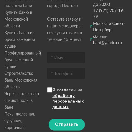
до 20:00
поля для бани
города Пестово
+7 (921) 707-19-
Купить баню в
79
Московской
Оставьте заявку и
Москва и Санкт-
области
наши менеджеры
Петербург
Купить баню из
свяжутся с вами в
sk-bani-
бруса камерной
течении 15 минут
bani@yandex.ru
сушки
Профилированный
брус камерной
сушки
Строительство
бань Московская
область
Я согласен на
Через сколько лет
обработку
сгниют полы в
персональных
данных
бане
Печь: железная,
чугунная,
Отправить
кирпичная