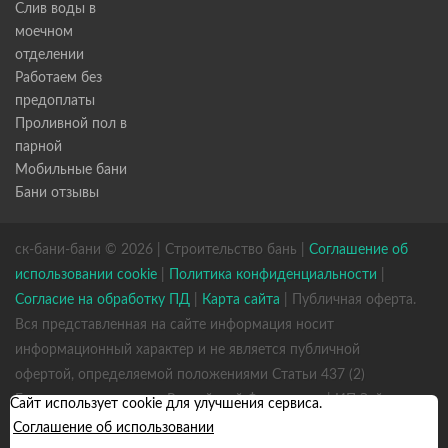
Слив воды в
моечном
отделении
Работаем без
предоплаты
Проливной пол в
парной
Мобильные бани
Бани отзывы
ск-бани-бани © 2026 | Строительство бань |
Соглашение об
использовании cookie
|
Политика конфиденциальности
|
Согласие на обработку ПД
|
Карта сайта
| Публичная оферта.
Вся представленная на сайте информация носит
информационный характер и не является публичной
офертой, определяемой положениями Статьи 437 (2)
Гражданского кодекса Российской Федерации. | ИП Зайцев
Сайт использует cookie для улучшения сервиса.
К. А. ИНН 531301660823 ОГРН 317784700352926
Соглашение об использовании