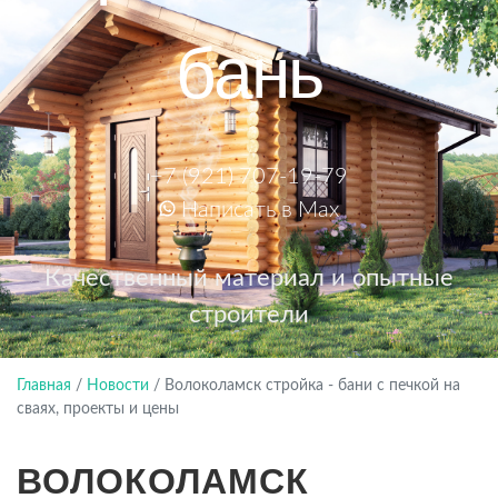
бань
+7 (921) 707-19-79
Написать в Max
Качественный материал и опытные
строители
Главная
/
Новости
/
Волоколамск стройка - бани с печкой на
сваях, проекты и цены
ВОЛОКОЛАМСК