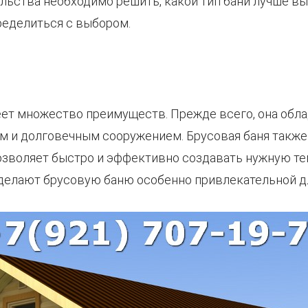
ельства необходимо решить, какой тип бани лучше в
ределиться с выбором.
еет множество преимуществ. Прежде всего, она обл
м и долговечным сооружением. Брусовая баня такж
озволяет быстро и эффективно создавать нужную те
ь делают брусовую баню особенно привлекательной д