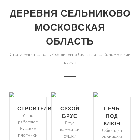
ДЕРЕВНЯ СЕЛЬНИКОВО
МОСКОВСКАЯ
ОБЛАСТЬ
Строительство бань 4х6 деревня Сельниково Коломенский
район
СТРОИТЕЛИ
СУХОЙ
ПЕЧЬ
У нас
БРУС
ПОД
работают
Брус
КЛЮЧ
Русские
камерной
Обкладка
плотники
сушки
кирпичом