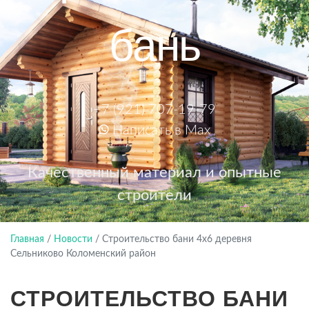
бань
+7 (921) 707-19-79
Написать в Max
Качественный материал и опытные
строители
Главная
/
Новости
/
Строительство бани 4х6 деревня
Сельниково Коломенский район
СТРОИТЕЛЬСТВО БАНИ