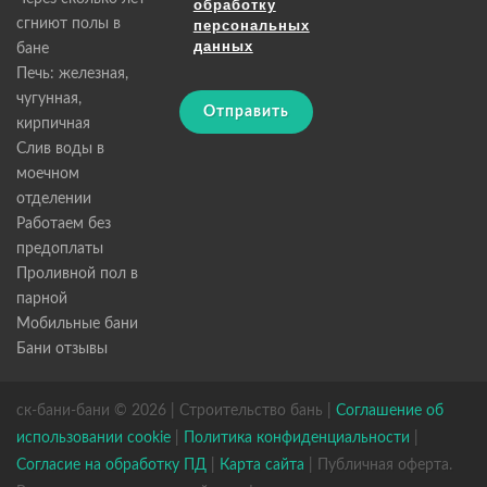
обработку
сгниют полы в
персональных
данных
бане
Печь: железная,
чугунная,
Отправить
кирпичная
Слив воды в
моечном
отделении
Работаем без
предоплаты
Проливной пол в
парной
Мобильные бани
Бани отзывы
ск-бани-бани © 2026 | Строительство бань |
Соглашение об
использовании cookie
|
Политика конфиденциальности
|
Согласие на обработку ПД
|
Карта сайта
| Публичная оферта.