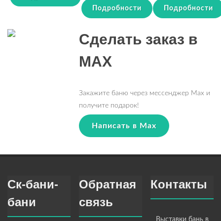
Подробности
Подробности
Сделать заказ в
MAX
Закажите баню через мессенджер Max и
получите подарок!
Написать в Max
Ск-бани-
Обратная
Контакты
бани
связь
Выставки бань в