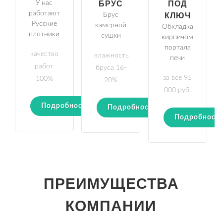
У нас
БРУС
ПОД
работают
Брус
КЛЮЧ
Русские
камерной
Обкладка
плотники
сушки
кирпичом
портала
качество
влажность
печи
работ
бруса 16-
за все 95
100%
20%
000 руб.
Подробности
Подробности
Подробност
ПРЕИМУЩЕСТВА
КОМПАНИИ