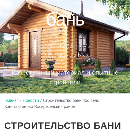
бань
+7 (921) 707-19-79
Написать в Max
Качественный материал и опытные
строители
Главная
/
Новости
/
Строительство бани 4х6 село
Константиново Воскресенский район
СТРОИТЕЛЬСТВО БАНИ