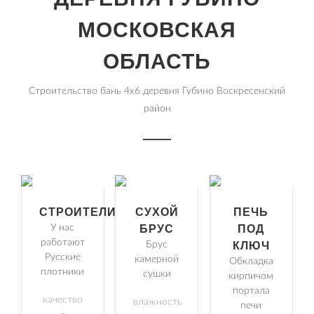
МОСКОВСКАЯ
ОБЛАСТЬ
Строительство бань 4х6 деревня Губино Воскресенский
район
СТРОИТЕЛИ
СУХОЙ
ПЕЧЬ
У нас
БРУС
ПОД
работают
Брус
КЛЮЧ
Русские
камерной
Обкладка
плотники
сушки
кирпичом
портала
качество
влажность
печи