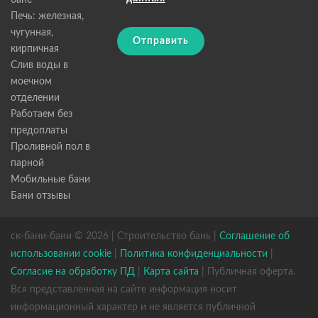
бане
Печь: железная,
чугунная,
Отправить
кирпичная
Слив воды в
моечном
отделении
Работаем без
предоплаты
Проливной пол в
парной
Мобильные бани
Бани отзывы
ск-бани-бани © 2026 | Строительство бань |
Соглашение об
использовании cookie
|
Политика конфиденциальности
|
Согласие на обработку ПД
|
Карта сайта
| Публичная оферта.
Вся представленная на сайте информация носит
информационный характер и не является публичной