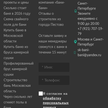
проекты и цены
компания «бани-
Санкт-
Сколько стоит
бани»
Петербурге
баня в 2026 году
Отзывы о
Звоните
ежедневно с
Схема свайного
строителях из
9:00 до 20:00
поля для бани
города Пестово
+7 (921) 707-19-
Купить баню в
79
Московской
Оставьте заявку и
Москва и Санкт-
области
наши менеджеры
Петербург
Купить баню из
свяжутся с вами в
sk-bani-
бруса камерной
течении 15 минут
bani@yandex.ru
сушки
Профилированный
брус камерной
сушки
Строительство
бань Московская
область
Я согласен на
Через сколько лет
обработку
сгниют полы в
персональных
данных