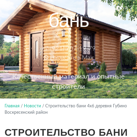
бань
+7 (921) 707-19-79
Написать в Max
Качественный материал и опытные
строители
Главная
/
Новости
/
Строительство бани 4х6 деревня Губино
Воскресенский район
СТРОИТЕЛЬСТВО БАНИ