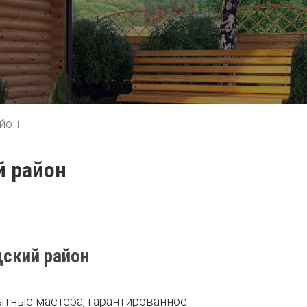
йон
й район
дский район
ытные мастера, гарантированное