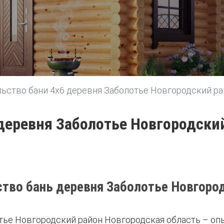
ьство бани 4х6 деревня Заболотье Новгородский ра
 деревня Заболотье Новгородски
тво бань деревня Заболотье Новгоро
тье Новгородский район Новгородская область – оп