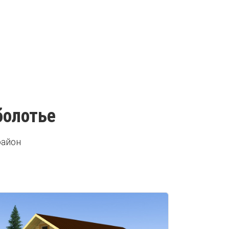
болотье
район