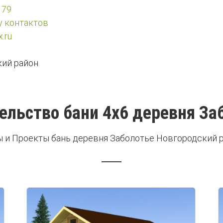
 79
у контактов
.ru
ий район
ельство бани 4х6 деревня За
 и Проекты бань деревня Заболотье Новгородский 