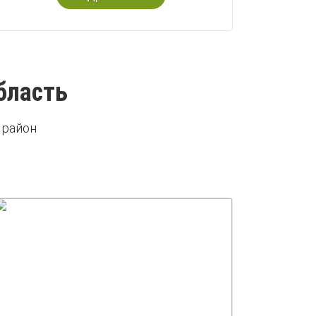
бласть
 район