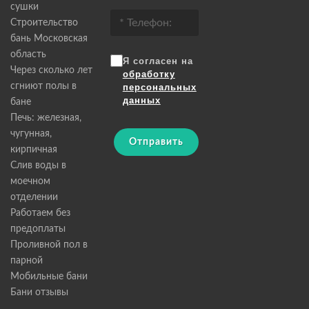
сушки
Строительство
бань Московская
область
Я согласен на
Через сколько лет
обработку
сгниют полы в
персональных
данных
бане
Печь: железная,
чугунная,
Отправить
кирпичная
Слив воды в
моечном
отделении
Работаем без
предоплаты
Проливной пол в
парной
Мобильные бани
Бани отзывы