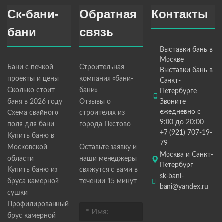
Ск-бани-
Обратная
Контакты
бани
связь
Выставки бань в
Москве
Бани с печкой
Строительная
Выставки бань в
проекты и цены
компания «бани-
Санкт-
Сколько стоит
бани»
Петербурге
баня в 2026 году
Отзывы о
Звоните
ежедневно с
Схема свайного
строителях из
9:00 до 20:00
поля для бани
города Пестово
+7 (921) 707-19-
Купить баню в
79
Московской
Оставьте заявку и
Москва и Санкт-
области
наши менеджеры
Петербург
Купить баню из
свяжутся с вами в
sk-bani-
бруса камерной
течении 15 минут
bani@yandex.ru
сушки
Профилированный
брус камерной