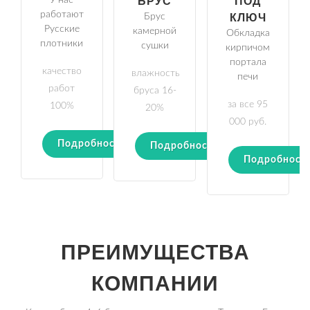
У нас
БРУС
ПОД
работают
Брус
КЛЮЧ
Русские
камерной
Обкладка
плотники
сушки
кирпичом
портала
качество
влажность
печи
работ
бруса 16-
за все 95
100%
20%
000 руб.
Подробности
Подробности
Подробност
ПРЕИМУЩЕСТВА
КОМПАНИИ