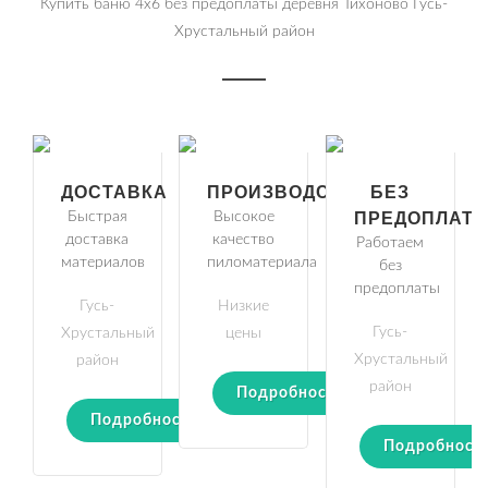
Купить баню 4х6 без предоплаты деревня Тихоново Гусь-
Хрустальный район
ДОСТАВКА
ПРОИЗВОДСТВО
БЕЗ
Быстрая
Высокое
ПРЕДОПЛАТ
доставка
качество
Работаем
материалов
пиломатериала
без
предоплаты
Гусь-
Низкие
Гусь-
Хрустальный
цены
Хрустальный
район
район
Подробности
Подробности
Подробност