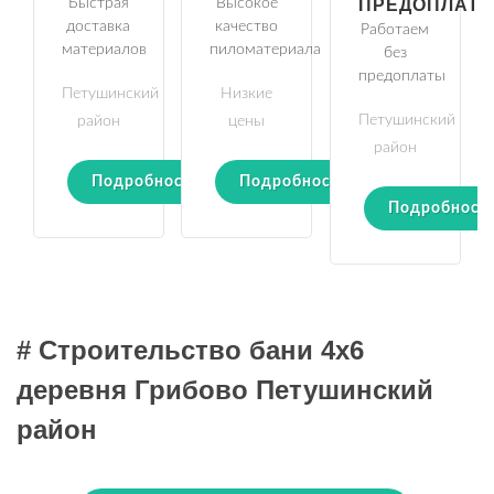
Быстрая
Высокое
ПРЕДОПЛАТ
доставка
качество
Работаем
материалов
пиломатериала
без
предоплаты
Петушинский
Низкие
Петушинский
район
цены
район
Подробности
Подробности
Подробност
# Строительство бани 4х6
деревня Грибово Петушинский
район