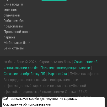
Слив воды в
моечном
отделении
Работаем без
предоплаты
Проливной пол в
парной
Мобильные бани
Бани отзывы
ск-бани-бани © 2026 | Строительство бань |
Соглашение об
использовании cookie
|
Политика конфиденциальности
|
Согласие на обработку ПД
|
Карта сайта
| Публичная оферта.
Вся представленная на сайте информация носит
информационный характер и не является публичной
офертой, определяемой положениями Статьи 437 (2)
Гражданского кодекса Российской Федерации. | ИП Зайцев
Сайт использует cookie для улучшения сервиса.
К. А. ИНН 531301660823 ОГРН 317784700352926
Соглашение об использовании