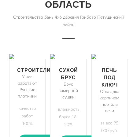
ОБЛАСТЬ
Строительство бань 4х6 деревня Грибово Петушинский
район
СТРОИТЕЛИ
СУХОЙ
ПЕЧЬ
У нас
БРУС
ПОД
работают
Брус
КЛЮЧ
Русские
камерной
Обкладка
плотники
сушки
кирпичом
портала
качество
влажность
печи
работ
бруса 16-
за все 95
100%
20%
000 руб.