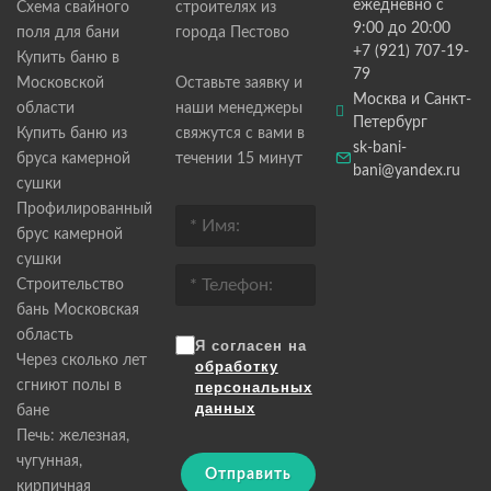
ежедневно с
Схема свайного
строителях из
9:00 до 20:00
поля для бани
города Пестово
+7 (921) 707-19-
Купить баню в
79
Московской
Оставьте заявку и
Москва и Санкт-
области
наши менеджеры
Петербург
Купить баню из
свяжутся с вами в
sk-bani-
бруса камерной
течении 15 минут
bani@yandex.ru
сушки
Профилированный
брус камерной
сушки
Строительство
бань Московская
область
Я согласен на
Через сколько лет
обработку
сгниют полы в
персональных
данных
бане
Печь: железная,
чугунная,
Отправить
кирпичная