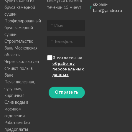
Купить баню из
свяжутся с вами в
sk-bani-
бруса камерной
течении 15 минут
bani@yandex.ru
сушки
Профилированный
брус камерной
сушки
Строительство
бань Московская
область
Я согласен на
Через сколько лет
обработку
сгниют полы в
персональных
данных
бане
Печь: железная,
чугунная,
Отправить
кирпичная
Слив воды в
моечном
отделении
Работаем без
предоплаты