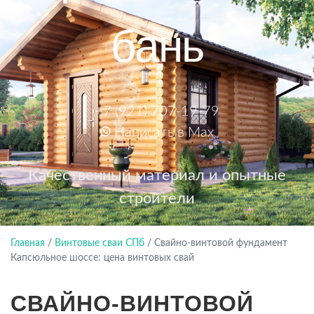
бань
+7 (921) 707-19-79
Написать в Max
Качественный материал и опытные
строители
Главная
/
Винтовые сваи СПб
/
Свайно-винтовой фундамент
Капсюльное шоссе: цена винтовых свай
СВАЙНО-ВИНТОВОЙ