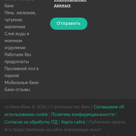
данных
бане
Печь: железная,
чугунная,
Отправить
кирпичная
Слив воды в
моечном
отделении
Работаем без
предоплаты
Проливной пол в
парной
Мобильные бани
Бани отзывы
ск-бани-бани © 2026 | Строительство бань |
Соглашение об
использовании cookie
|
Политика конфиденциальности
|
Согласие на обработку ПД
|
Карта сайта
| Публичная оферта.
Вся представленная на сайте информация носит