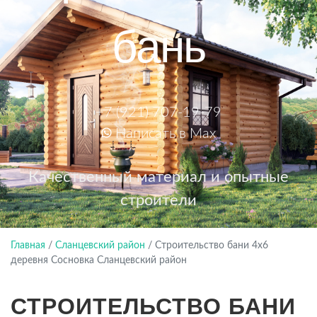
бань
+7 (921) 707-19-79
Написать в Max
Качественный материал и опытные
строители
Главная
/
Сланцевский район
/
Строительство бани 4х6
деревня Сосновка Сланцевский район
СТРОИТЕЛЬСТВО БАНИ