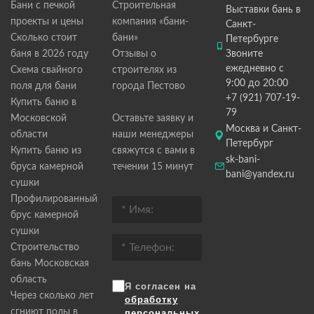
Бани с печкой
Строительная
Выставки бань в
проекты и цены
компания «бани-
Санкт-
Сколько стоит
бани»
Петербурге
баня в 2026 году
Отзывы о
Звоните
ежедневно с
Схема свайного
строителях из
9:00 до 20:00
поля для бани
города Пестово
+7 (921) 707-19-
Купить баню в
79
Московской
Оставьте заявку и
Москва и Санкт-
области
наши менеджеры
Петербург
Купить баню из
свяжутся с вами в
sk-bani-
бруса камерной
течении 15 минут
bani@yandex.ru
сушки
Профилированный
брус камерной
сушки
Строительство
бань Московская
область
Я согласен на
Через сколько лет
обработку
сгниют полы в
персональных