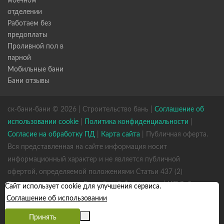
моечном
отделении
Работаем без
предоплаты
Проливной пол в
парной
Мобильные бани
Бани отзывы
ск-бани-бани © 2026 | Строительство бань |
Соглашение об
использовании cookie
|
Политика конфиденциальности
|
Согласие на обработку ПД
|
Карта сайта
| Публичная оферта.
Вся представленная на сайте информация носит
информационный характер и не является публичной
офертой, определяемой положениями Статьи 437 (2)
Гражданского кодекса Российской Федерации. | ИП Зайцев
Сайт использует cookie для улучшения сервиса.
К. А. ИНН 531301660823 ОГРН 317784700352926
Соглашение об использовании
Принять