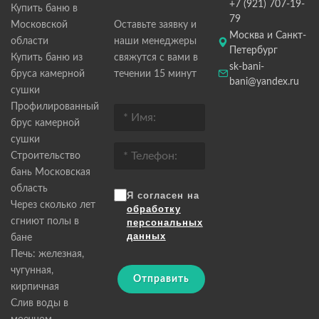
+7 (921) 707-19-
Купить баню в
79
Московской
Оставьте заявку и
Москва и Санкт-
области
наши менеджеры
Петербург
Купить баню из
свяжутся с вами в
sk-bani-
бруса камерной
течении 15 минут
bani@yandex.ru
сушки
Профилированный
брус камерной
сушки
Строительство
бань Московская
область
Я согласен на
Через сколько лет
обработку
сгниют полы в
персональных
данных
бане
Печь: железная,
чугунная,
Отправить
кирпичная
Слив воды в