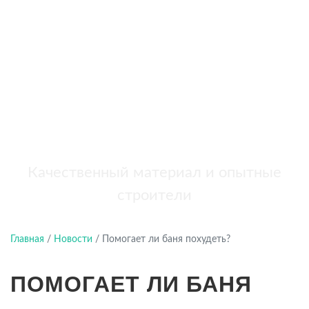
бань
+7 (921) 707-19-79
Написать в Max
Качественный материал и опытные
строители
Главная
/
Новости
/
Помогает ли баня похудеть?
ПОМОГАЕТ ЛИ БАНЯ