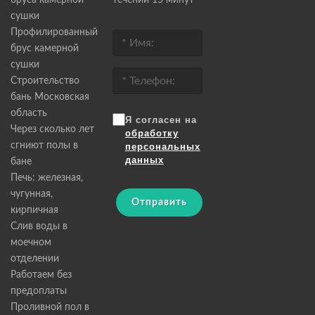
бруса камерной
течении 15 минут
сушки
Профилированный
брус камерной
сушки
Строительство
бань Московская
область
Я согласен на
Через сколько лет
обработку
сгниют полы в
персональных
данных
бане
Печь: железная,
чугунная,
Отправить
кирпичная
Слив воды в
моечном
отделении
Работаем без
предоплаты
Проливной пол в