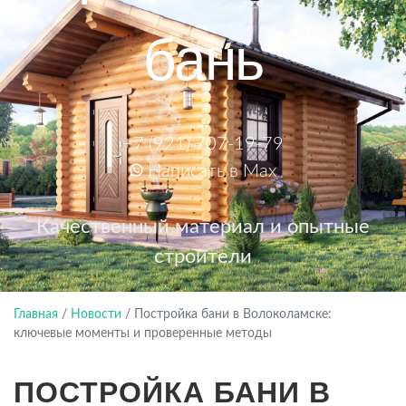
бань
+7 (921) 707-19-79
Написать в Max
Качественный материал и опытные
строители
Главная
/
Новости
/
Постройка бани в Волоколамске:
ключевые моменты и проверенные методы
ПОСТРОЙКА БАНИ В