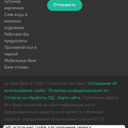
чугунная,
Отправить
кирпичная
Слив воды в
моечном
отделении
Работаем без
предоплаты
Проливной пол в
парной
Мобильные бани
Бани отзывы
ск-бани-бани © 2026 | Строительство бань |
Соглашение об
использовании cookie
|
Политика конфиденциальности
|
Согласие на обработку ПД
|
Карта сайта
| Публичная оферта.
Вся представленная на сайте информация носит
информационный характер и не является публичной
офертой, определяемой положениями Статьи 437 (2)
Гражданского кодекса Российской Федерации. | ИП Зайцев
Сайт использует cookie для улучшения сервиса.