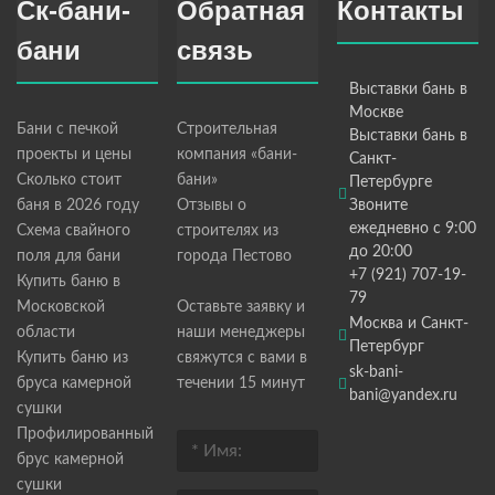
Ск-бани-
Обратная
Контакты
бани
связь
Выставки бань в
Москве
Бани с печкой
Строительная
Выставки бань в
проекты и цены
компания «бани-
Санкт-
Сколько стоит
бани»
Петербурге
баня в 2026 году
Отзывы о
Звоните
ежедневно с 9:00
Схема свайного
строителях из
до 20:00
поля для бани
города Пестово
+7 (921) 707-19-
Купить баню в
79
Московской
Оставьте заявку и
Москва и Санкт-
области
наши менеджеры
Петербург
Купить баню из
свяжутся с вами в
sk-bani-
бруса камерной
течении 15 минут
bani@yandex.ru
сушки
Профилированный
брус камерной
сушки