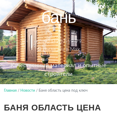
бань
+7 (921) 707-19-79
Написать в Max
Качественный материал и опытные
строители
Главная
/
Новости
/
Баня область цена под ключ
БАНЯ ОБЛАСТЬ ЦЕНА