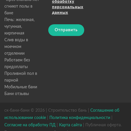
обработку
сгниют полы в
персональных
данных
бане
Печь: железная,
чугунная,
Отправить
кирпичная
Слив воды в
моечном
отделении
Работаем без
предоплаты
Проливной пол в
парной
Мобильные бани
Бани отзывы
ск-бани-бани © 2026 | Строительство бань |
Соглашение об
использовании cookie
|
Политика конфиденциальности
|
Согласие на обработку ПД
|
Карта сайта
| Публичная оферта.