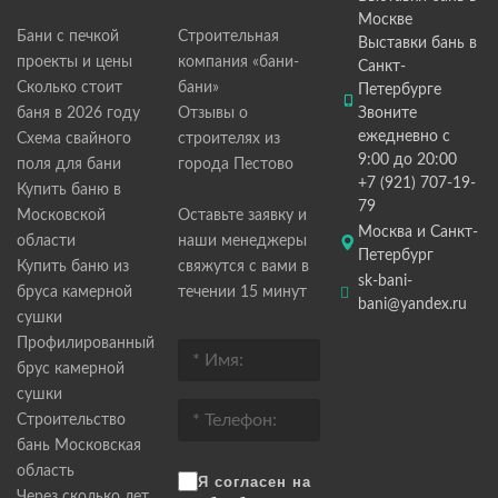
Москве
Бани с печкой
Строительная
Выставки бань в
проекты и цены
компания «бани-
Санкт-
Сколько стоит
бани»
Петербурге
баня в 2026 году
Отзывы о
Звоните
ежедневно с
Схема свайного
строителях из
9:00 до 20:00
поля для бани
города Пестово
+7 (921) 707-19-
Купить баню в
79
Московской
Оставьте заявку и
Москва и Санкт-
области
наши менеджеры
Петербург
Купить баню из
свяжутся с вами в
sk-bani-
бруса камерной
течении 15 минут
bani@yandex.ru
сушки
Профилированный
брус камерной
сушки
Строительство
бань Московская
область
Я согласен на
Через сколько лет