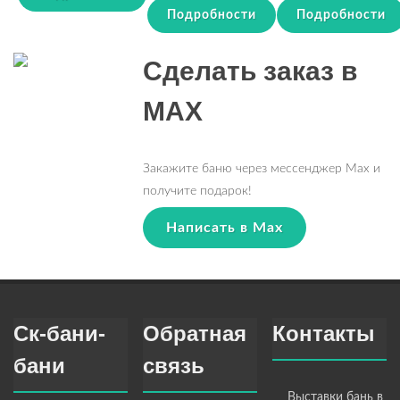
Подробности
Подробности
Сделать заказ в
MAX
Закажите баню через мессенджер Max и
получите подарок!
Написать в Max
Ск-бани-
Обратная
Контакты
бани
связь
Выставки бань в