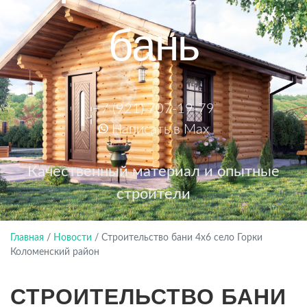
бань
+7 (921) 707-19-79
Написать в Max
Качественный материал и опытные
строители
Главная
/
Новости
/
Строительство бани 4х6 село Горки
Коломенский район
СТРОИТЕЛЬСТВО БАНИ